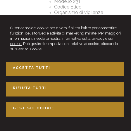
Modello 231
Codice Etico
Organismo di vigilanza
Whistleblowing
Ci serviamo dei cookie per diversi fini, tra l'altro per consentire
Privacy e GDPR
funzioni del sito web e attività di marketing mirate. Per maggiori
informazioni, riveda la nostra
informativa sulla privacy e sui
Adeguamento alla normativa
cookie.
Può gestire le impostazioni relative ai cookie, cliccando
nazionale ed Europea in materia
su 'Gestisci Cookie'
di protezione dei dati personali
Reclamo al Garante per la
protezione dei dati personali
Azioni risarcitorie conseguenti
ACCETTA TUTTI
alla lesione della privacy
RIFIUTA TUTTI
Studio Dike
Via Leopardi, 21 - 20900 Monza (MB)
Tel. 039.3900722
GESTISCI COOKIE
email -
info@studiodike.it
© 2026 Copyright Studio Dike. Tutti i diritti riservati | P.IVA 03129210963 |
Gestisci
Cookie
-
Sitemap
-
Privacy
-
Cookie Policy
-
Cookie policy
-
Credits