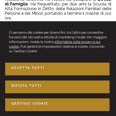
di Famiglia
. Ha frequentato per due anni la Scuola di
Alta Formazione in Diritto delle Relazioni Familiari delle
Persone e dei Minori, portando a termine il master di 210
ore.
Socia AIAF
(Associazione Italiana degli Avvocati per la
Famiglia e i Minori)
Ci serviamo dei cookie per diversi fini, tra l'altro per consentire
funzioni del sito web e attività di marketing mirate. Per maggiori
Curatore Speciale per i Minori
presso il Tribunale
informazioni, riveda la nostra
informativa sulla privacy e sui
Civile di Monza ed il Tribunale per i Minorenni di Milano.
cookie.
Può gestire le impostazioni relative ai cookie, cliccando
E’ iscritta alle liste del
Gratuito Patrocinio
per il diritto
su 'Gestisci Cookie'
di Famiglia.
ACCETTA TUTTI
Email:
avvocatobrambati@studiodike.it
RIFIUTA TUTTI
Studio Dike
Via Leopardi, 21 - 20900 Monza (MB)
Tel. 039.3900722
GESTISCI COOKIE
email -
info@studiodike.it
© 2026 Copyright Studio Dike. Tutti i diritti riservati | P.IVA 03129210963 |
Gestisci