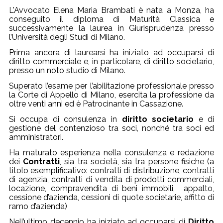
L'Avvocato Elena Maria Brambati è nata a Monza, ha
conseguito il diploma di Maturità Classica e
successivamente la laurea in Giurisprudenza presso
l’Università degli Studi di Milano.
Prima ancora di laurearsi ha iniziato ad occuparsi di
diritto commerciale e, in particolare, di diritto societario,
presso un noto studio di Milano.
Superato l’esame per l’abilitazione professionale presso
la Corte di Appello di Milano, esercita la professione da
oltre venti anni ed è Patrocinante in Cassazione.
Si occupa di consulenza in
diritto societario
e di
gestione del contenzioso tra soci, nonché tra soci ed
amministratori.
Ha maturato esperienza nella consulenza e redazione
dei
Contratti
, sia tra società, sia tra persone fisiche (a
titolo esemplificativo: contratti di distribuzione, contratti
di agenzia, contratti di vendita di prodotti commerciali,
locazione, compravendita di beni immobili, appalto,
cessione d’azienda, cessioni di quote societarie, affitto di
ramo d’azienda)
Nell’ultimo decennio ha iniziato ad occuparsi di
Diritto