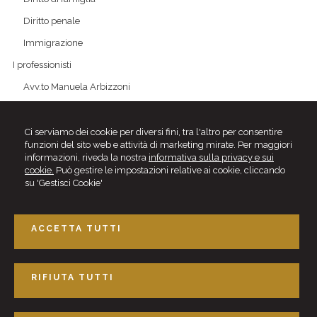
Diritto penale
Immigrazione
I professionisti
Avv.to Manuela Arbizzoni
Avv.to Valeria Rossitto
Avv.to Elena Maria Brambati
Ci serviamo dei cookie per diversi fini, tra l'altro per consentire
funzioni del sito web e attività di marketing mirate. Per maggiori
Avv.to Anna Radice
informazioni, riveda la nostra
informativa sulla privacy e sui
cookie.
Può gestire le impostazioni relative ai cookie, cliccando
Avv.to Giulia Fumis
su 'Gestisci Cookie'
Of Counsel - Collaboratori esterni
Articoli e News
ACCETTA TUTTI
Contattaci
RIFIUTA TUTTI
Studio Dike
Via Leopardi, 21 - 20900 Monza (MB)