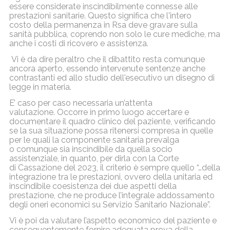
essere considerate inscindibilmente connesse alle
prestazioni sanitarie. Questo significa che l'intero
costo della permanenza in Rsa deve gravare sulla
sanità pubblica, coprendo non solo le cure mediche, ma
anche i costi di ricovero e assistenza.
Vi è da dire peraltro che il dibattito resta comunque
ancora aperto, essendo intervenute sentenze anche
contrastanti ed allo studio dell'esecutivo un disegno di
legge in materia.
E’ caso per caso necessaria un’attenta
valutazione. Occorre in primo luogo accertare e
documentare il quadro clinico del paziente, verificando
se la sua situazione possa ritenersi compresa in quelle
per le quali la componente sanitaria prevalga
o comunque sia inscindibile da quella socio
assistenziale, in quanto, per dirla con la Corte
di Cassazione del 2023, il criterio è sempre quello “…della
integrazione tra le prestazioni, ovvero della unitaria ed
inscindibile coesistenza dei due aspetti della
prestazione, che ne produce l’integrale addossamento
degli oneri economici su Servizio Sanitario Nazionale”.
Vi è poi da valutare l’aspetto economico del paziente e
conseguentemente fornire adeguata prova della