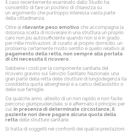
Il caso recentemente esaminato dallo Studio ha
consentito di fare un pochino di chiarezza su
un argomento che purtroppo interessa vasta parte
della cittadinanza.
Oltre al
rilevante peso emotivo
che accompagna la
dolorosa scelta di ricoverare in una struttura un proprio
caro non più autosufficiente quando non si è in grado,
per mille motivazioni, di curarlo al proprio domicilio, un
problema certamente molto sentito è quello relativo al
pagamento della
retta, non sempre alla portata
di chi necessita il ricovero
.
Sebbene i costi per la componente sanitaria del
ricovero gravino sul Servizio Sanitario Nazionale, una
gran parte della retta delle strutture di lungodegenza (la
cosiddetta quota alberghiera) è a carico dell’assistito o
delle sue famiglie.
Da qualche anno, all’esito di un non rapido e non facile
percorso giurisprudenziale, si è affermato il principio per
cui,
in presenza di determinate circostanze, il
paziente non deve pagare alcuna quota
della
retta
delle strutture sanitarie.
Si tratta di soggetti nei confronti dei quali le prestazioni