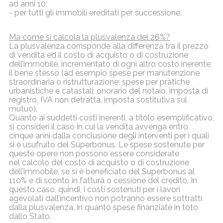
ad anni
10;
- per tutti gli immobili ereditati per successione.
Ma come si calcola la plusvalenza del 26%?
La plusvalenza corrisponde alla differenza tra il prezzo
di vendita ed il costo di acquisto
o di costruzione
dell’immobile, incrementato di ogni altro costo inerente
il bene
stesso (ad esempio spese per manutenzione
straordinaria o ristrutturazione; spese per
pratiche
urbanistiche e catastali; onorario del notaio, imposta di
registro, IVA non detratta,
imposta sostitutiva sul
mutuo).
Quanto ai suddetti costi inerenti, a titolo esemplificativo,
si consideri il caso in cui la vendita
avvenga entro
cinque anni dalla conclusione degli interventi per i quali
si è usufruito del
Superbonus. Le spese sostenute per
queste opere non possono essere considerate
nel
calcolo del costo di acquisto o di costruzione
dell’immobile, se si è beneficiato del
Superbonus al
110% e di sconto in fattura o cessione del credito.
In
questo caso, quindi, i costi sostenuti per i lavori
agevolati dall’incentivo non potranno
essere sottratti
dalla plusvalenza, in quanto spese finanziate in toto
dallo Stato.