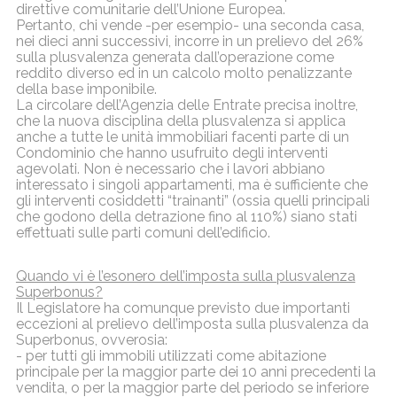
direttive
comunitarie dell’Unione Europea.
Pertanto, chi vende -per esempio- una seconda casa,
nei dieci anni successivi, incorre in un
prelievo del 26%
sulla plusvalenza generata dall’operazione come
reddito diverso ed in un
calcolo molto penalizzante
della base imponibile.
La circolare dell’Agenzia delle Entrate precisa inoltre,
che la nuova disciplina della
plusvalenza si applica
anche a tutte le unità immobiliari facenti parte di un
Condominio che
hanno usufruito degli interventi
agevolati. Non è necessario che i lavori abbiano
interessato i
singoli appartamenti, ma è sufficiente che
gli interventi cosiddetti “trainanti” (ossia quelli
principali
che godono della detrazione fino al 110%) siano stati
effettuati sulle parti comuni
dell’edificio.
Quando vi è l’esonero dell’imposta sulla plusvalenza
Superbonus?
Il Legislatore ha comunque previsto due importanti
eccezioni al prelievo dell’imposta sulla
plusvalenza da
Superbonus, ovverosia:
- per tutti gli immobili utilizzati come abitazione
principale per la maggior parte dei
10 anni precedenti la
vendita, o per la maggior parte del periodo se inferiore