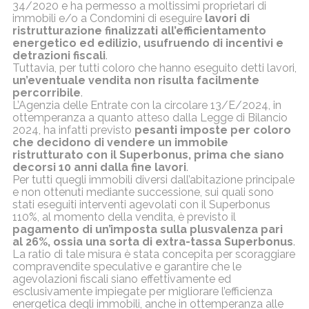
34/2020 e ha permesso a moltissimi
proprietari di
immobili e/o a Condomini di eseguire
lavori di
ristrutturazione finalizzati
all’efficientamento
energetico ed edilizio, usufruendo di incentivi e
detrazioni fiscali
.
Tuttavia, per tutti coloro che hanno eseguito detti lavori,
un’eventuale vendita non risulta
facilmente
percorribile
.
L’Agenzia delle Entrate con la circolare 13/E/2024, in
ottemperanza a quanto atteso dalla
Legge di Bilancio
2024, ha infatti previsto
pesanti imposte per coloro
che decidono di
vendere un immobile
ristrutturato con il Superbonus, prima che siano
decorsi 10 anni dalla
fine lavori
.
Per tutti quegli immobili diversi dall’abitazione principale
e non ottenuti mediante
successione, sui quali sono
stati eseguiti interventi agevolati con il Superbonus
110%, al
momento della vendita, è previsto il
pagamento di un’imposta sulla plusvalenza pari
al
26%, ossia una sorta di extra-tassa Superbonus
.
La ratio di tale misura è stata concepita per scoraggiare
compravendite speculative e
garantire che le
agevolazioni fiscali siano effettivamente ed
esclusivamente impiegate per
migliorare l’efficienza
energetica degli immobili, anche in ottemperanza alle